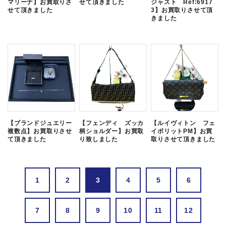
マリーナ】お買取りさ
せて頂きました
ジャスト Ref:6917
せて頂きました
3】お買取りさせて頂
きました
【ブランドジュエリー
【フェンディ ズッカ
【ルイヴィトン フェ
複数点】お買取りさせ
柄ショルダー】お買取
イボリットPM】お買
て頂きました
り致しました
取りさせて頂きました
1
2
3
4
5
6
7
8
9
10
11
12